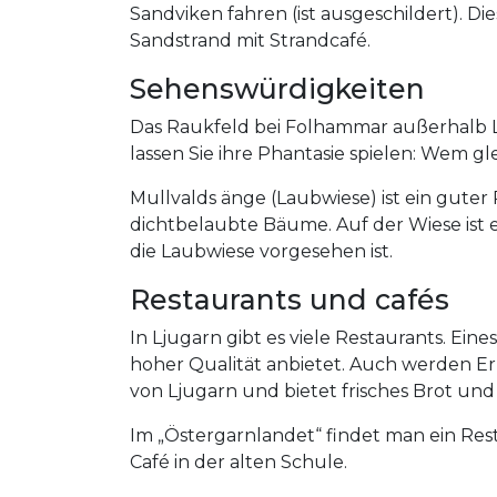
Sandviken fahren (ist ausgeschildert). Di
Sandstrand mit Strandcafé.
Sehenswürdigkeiten
Das Raukfeld bei Folhammar außerhalb L
lassen Sie ihre Phantasie spielen: Wem glei
Mullvalds änge (Laubwiese) ist ein gute
dichtbelaubte Bäume. Auf der Wiese ist 
die Laubwiese vorgesehen ist.
Restaurants und cafés
In Ljugarn gibt es viele Restaurants. Ei
hoher Qualität anbietet. Auch werden Erl
von Ljugarn und bietet frisches Brot un
Im „Östergarnlandet“ findet man ein Rest
Café in der alten Schule.