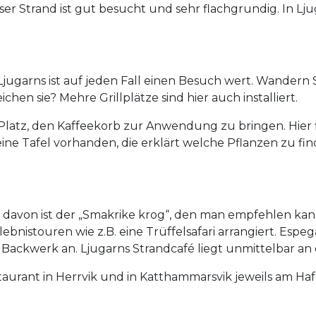
eser Strand ist gut besucht und sehr flachgrundig. In Lju
jugarns ist auf jeden Fall einen Besuch wert. Wander
chen sie? Mehre Grillplätze sind hier auch installiert.
r Platz, den Kaffeekorb zur Anwendung zu bringen. Hier
eine Tafel vorhanden, die erklärt welche Pflanzen zu 
nes davon ist der „Smakrike krog“, den man empfehlen ka
ebnistouren wie z.B. eine Trüffelsafari arrangiert. Esp
d Backwerk an. Ljugarns Strandcafé liegt unmittelbar a
aurant in Herrvik und in Katthammarsvik jeweils am Haf