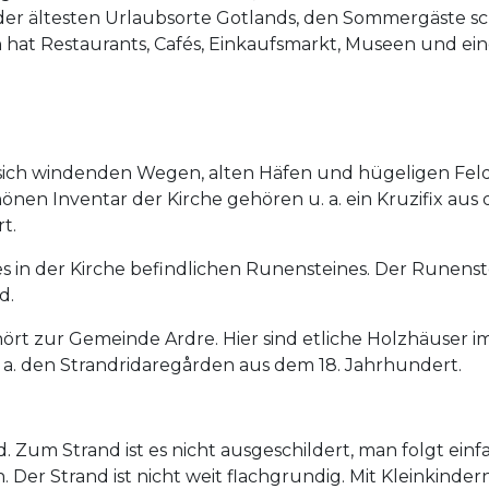
er der ältesten Urlaubsorte Gotlands, den Sommergäste s
 hat Restaurants, Cafés, Einkaufsmarkt, Museen und ei
ich windenden Wegen, alten Häfen und hügeligen Feldern
nen Inventar der Kirche gehören u. a. ein Kruzifix aus
t.
 in der Kirche befindlichen Runensteines. Der Runens
d.
hört zur Gemeinde Ardre. Hier sind etliche Holzhäuser im
. a. den Strandridaregården aus dem 18. Jahrhundert.
. Zum Strand ist es nicht ausgeschildert, man folgt ei
. Der Strand ist nicht weit flachgrundig. Mit Kleinkinde