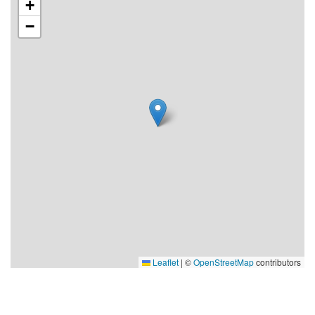
mer info. Värden har en liten ateljé med
+
skinnhantverk, kontakta värden för öppettider.
−
Avstånd och bytesdag:
Visby 42 km, kust 30 m, badplats 1 km, affär 8 km,
granne hyresvärd 30 m, busshållplats 300m,
restaurang 1 km, golf 20 km.
Bytesdag under högsäsong: Lördag. Övrig tid även
dygnsuthyrning.
Leaflet
|
©
OpenStreetMap
contributors