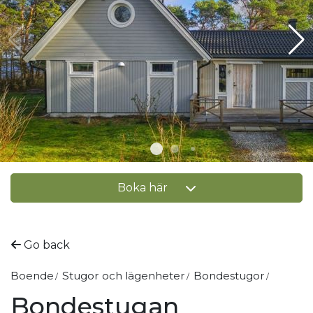
Boka här
Go back
Boende
Stugor och lägenheter
Bondestugor
Bondestugan